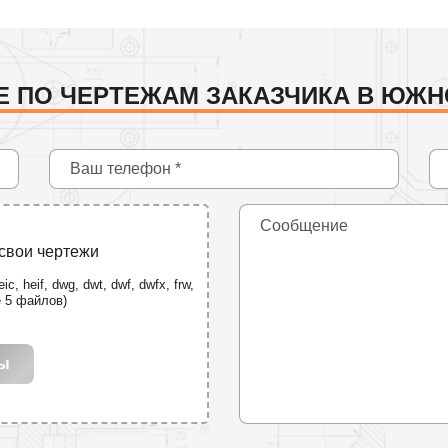
Е ПО ЧЕРТЕЖАМ ЗАКАЗЧИКА В ЮЖН
 свои чертежи
ic, heif, dwg, dwt, dwf, dwfx, frw,
е 5 файлов)
лы