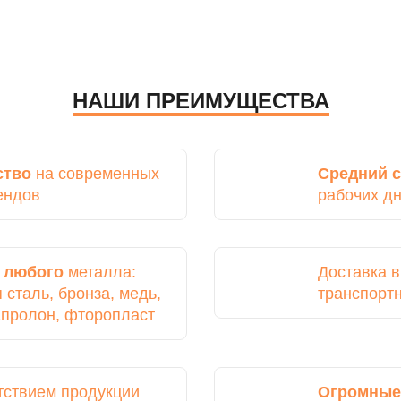
НАШИ ПРЕИМУЩЕСТВА
ство
на современных
Средний с
ендов
рабочих д
з
любого
металла:
Доставка 
сталь, бронза, медь,
транспорт
капролон, фторопласт
тствием продукции
Огромные