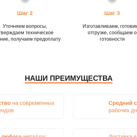
Шаг 2
Шаг 3
Уточняем вопросы,
Изготавливаем, готовим
тверждаем техническое
отгрузке, сообщаем о
ние, получаем предоплату
готовности
НАШИ ПРЕИМУЩЕСТВА
ство
на современных
Средний с
ендов
рабочих д
з
любого
металла:
Доставка 