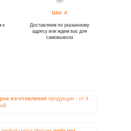
Шаг 4
 к
Доставляем по указанному
адресу или ждем вас для
самовывоза
рок изготовления
продукции - от 3
ней
в любой город России
любыми