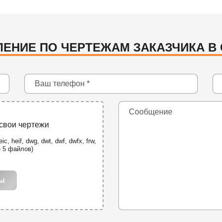
ЕНИЕ ПО ЧЕРТЕЖАМ ЗАКАЗЧИКА В
 свои чертежи
ic, heif, dwg, dwt, dwf, dwfx, frw,
е 5 файлов)
лы