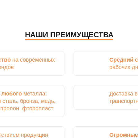
НАШИ ПРЕИМУЩЕСТВА
ство
на современных
Средний с
ендов
рабочих д
з
любого
металла:
Доставка 
сталь, бронза, медь,
транспорт
капролон, фторопласт
тствием продукции
Огромные