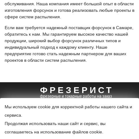
обслуживания. Наша компания имеет большой опыт в области
изготовления форсунок и готова реализовать любые проекты в
сфере систем распыления.
Если вам требуется надежный поставщик форсунок в Самаре,
обратитесь к нам. Мы гарантируем высокое качество нашей
продукции, широкий выбор форсунок различных типов и
индивидуальный подход к каждому клиенту. Наше
предприятие готово стать надежным партнером для ваших
проектов в области систем распыления.
ФРЕЗЕРИСТ
фрезерные и токарные работы на заказ
+7 (495) 085-96-99
info@frezerist.ru
Мы используем cookie для корректной работы нашего сайта и
карта
сервиса.
© 2024. Все права защищены.
Продолжая использовать наши сайт и сервис, вы
Политика конфиденциальности и обработки персональных
соглашаетесь на использование файлов cookie.
данных