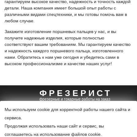
гарантируем высокое качество, надежность и точность каждой
детали. Наша компания имеет большой опыт работы с
различными видами спецтехники, и мы готовы помочь вам в
любом случае.
Закажите изготовление поршневых пальцев у нас, и вы
получите надежные изделия, которые полностью
соответствуют вашим требованиям. Мы гарантируем качество
и надежность каждого поршневого пальца, изготовленного
нами. Обратитесь к нам уже сегодня и убедитесь сами в
высоком профессионализме и качестве наших услуг!
ФРЕЗЕРИСТ
фрезерные и токарные работы на заказ
+7 (495) 085-96-99
info@frezerist.ru
Мы используем cookie для корректной работы нашего сайта и
карта
сервиса.
© 2024. Все права защищены.
Продолжая использовать наши сайт и сервис, вы
Политика конфиденциальности и обработки персональных
соглашаетесь на использование файлов cookie.
данных