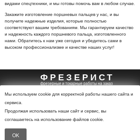
видами спецтехники, и мы готовы помочь вам в любом случае.
Закажите изготовление поршневых пальцев у нас, и вы
получите надежные изделия, которые полностью
соответствуют вашим требованиям. Мы гарантируем качество
и надежность каждого поршневого пальца, изготовленного
нами. Обратитесь к нам уже сегодня и убедитесь сами в
высоком профессионализме и качестве наших услуг!
ФРЕЗЕРИСТ
фрезерные и токарные работы на заказ
+7 (495) 085-96-99
info@frezerist.ru
Мы используем cookie для корректной работы нашего сайта и
карта
сервиса.
© 2024. Все права защищены.
Продолжая использовать наши сайт и сервис, вы
Политика конфиденциальности и обработки персональных
соглашаетесь на использование файлов cookie.
данных
OK