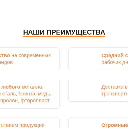
НАШИ ПРЕИМУЩЕСТВА
ство
на современных
Средний с
ендов
рабочих д
з
любого
металла:
Доставка 
сталь, бронза, медь,
транспорт
капролон, фторопласт
тствием продукции
Огромные