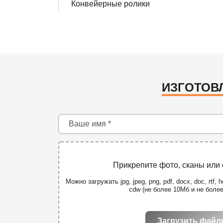
Конвейерные ролики
ИЗГОТОВ
Прикрепите фото, сканы или
Можно загружать jpg, jpeg, png, pdf, docx, doc, rtf, he
cdw (не более 10Мб и не боле
Загрузить фай