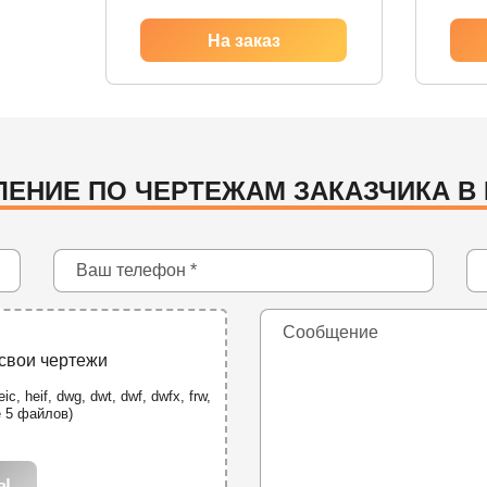
ЛЕНИЕ ПО ЧЕРТЕЖАМ ЗАКАЗЧИКА В 
 свои чертежи
ic, heif, dwg, dwt, dwf, dwfx, frw,
е 5 файлов)
лы