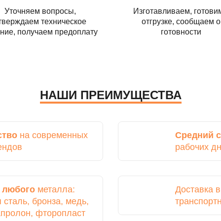
Уточняем вопросы,
Изготавливаем, готовим
тверждаем техническое
отгрузке, сообщаем о
ние, получаем предоплату
готовности
НАШИ ПРЕИМУЩЕСТВА
ство
на современных
Средний с
ендов
рабочих д
з
любого
металла:
Доставка 
сталь, бронза, медь,
транспорт
капролон, фторопласт