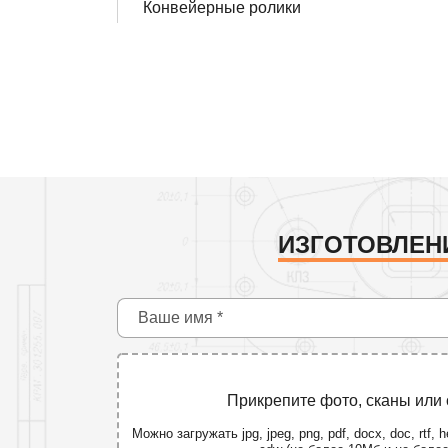
Конвейерные ролики
ИЗГОТОВЛЕН
Прикрепите фото, сканы или
Можно загружать jpg, jpeg, png, pdf, docx, doc, rtf, he