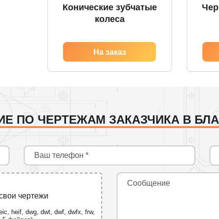
Конические зубчатые
Чер
колеса
ИЕ ПО ЧЕРТЕЖАМ ЗАКАЗЧИКА В БЛ
 свои чертежи
ic, heif, dwg, dwt, dwf, dwfx, frw,