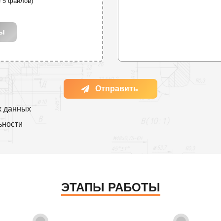
е 5 файлов)
лы
Отправить
х данных
ьности
ЭТАПЫ РАБОТЫ