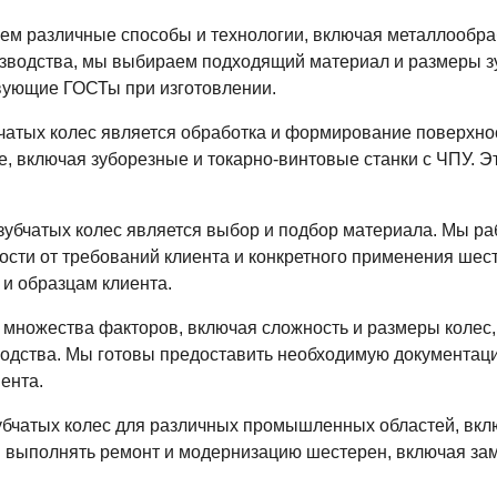
м различные способы и технологии, включая металлообрабо
изводства, мы выбираем подходящий материал и размеры з
вующие ГОСТы при изготовлении.
чатых колес является обработка и формирование поверхнос
 включая зуборезные и токарно-винтовые станки с ЧПУ. Эт
зубчатых колес является выбор и подбор материала. Мы ра
мости от требований клиента и конкретного применения ше
 и образцам клиента.
 множества факторов, включая сложность и размеры колес, т
водства. Мы готовы предоставить необходимую документаци
иента.
бчатых колес для различных промышленных областей, вклю
м выполнять ремонт и модернизацию шестерен, включая з