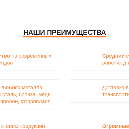
НАШИ ПРЕИМУЩЕСТВА
ство
на современных
Средний с
ендов
рабочих д
з
любого
металла:
Доставка 
сталь, бронза, медь,
транспорт
капролон, фторопласт
тствием продукции
Огромные