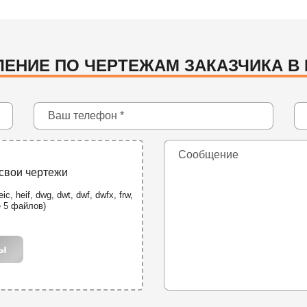
ЕНИЕ ПО ЧЕРТЕЖАМ ЗАКАЗЧИКА В
 свои чертежи
ic, heif, dwg, dwt, dwf, dwfx, frw,
е 5 файлов)
лы