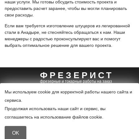
наши услуги. Мы готовы обсудить стоимость проекта и
предоставить расчет заранее, чтобы вы могли планировать
свои расходы.
Если вам требуется изготовление штуцеров из легированной
стали в Анадыре, не стесняйтесь обращаться к нам. Наши
менеджеры с радостью проконсультируют вас и помогут
выбрать оптимальное решение для вашего проекта.
ФРЕЗЕРИСТ
фрезерные и токарные работы на заказ
+7 (495) 085-96-99
info@frezerist.ru
Мы используем cookie для корректной работы нашего сайта и
карта
сервиса.
© 2024. Все права защищены.
Продолжая использовать наши сайт и сервис, вы
Политика конфиденциальности и обработки персональных
соглашаетесь на использование файлов cookie.
данных
OK